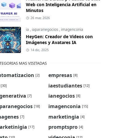
Web con Inteligencia Artificial en
Minutos
26 mar, 2026
ia
,
iaparanegocios
,
imagenconia
HeyGen: Creador de Videos con
Imágenes y Avatares IA
14 dic, 2025
TEGORIAS MAS VISITADAS
utomatizacion
empresas
[2]
[8]
iaestudiantes
[30]
[12]
generativa
ianegocios
[7]
[8]
aparanegocios
imagenconia
[18]
[15]
magenes
marketingia
[7]
[4]
arketinigia
promptspro
[17]
[4]
xto
videoconia
[10]
[12]