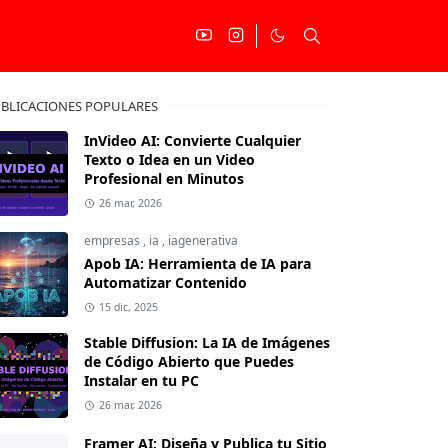
BLICACIONES POPULARES
InVideo AI: Convierte Cualquier
Texto o Idea en un Video
Profesional en Minutos
26 mar, 2026
empresas
,
ia
,
iagenerativa
Apob IA: Herramienta de IA para
Automatizar Contenido
15 dic, 2025
Stable Diffusion: La IA de Imágenes
de Código Abierto que Puedes
Instalar en tu PC
26 mar, 2026
Framer AI: Diseña y Publica tu Sitio