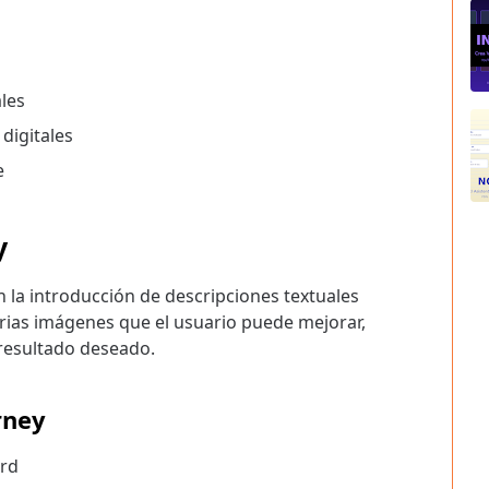
les
digitales
e
y
 la introducción de descripciones textuales
varias imágenes que el usuario puede mejorar,
 resultado deseado.
rney
ord