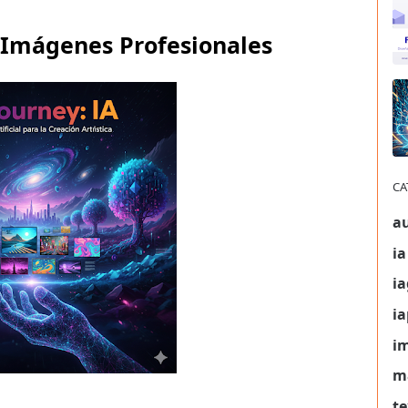
 Imágenes Profesionales
CA
a
ia
ia
i
i
m
te