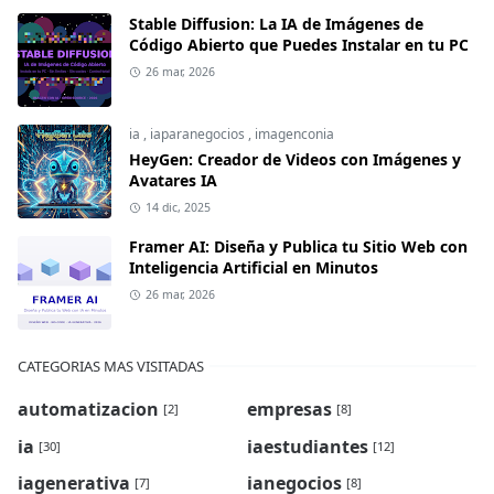
Stable Diffusion: La IA de Imágenes de
Código Abierto que Puedes Instalar en tu PC
26 mar, 2026
ia
,
iaparanegocios
,
imagenconia
HeyGen: Creador de Videos con Imágenes y
Avatares IA
14 dic, 2025
Framer AI: Diseña y Publica tu Sitio Web con
Inteligencia Artificial en Minutos
26 mar, 2026
CATEGORIAS MAS VISITADAS
automatizacion
empresas
[2]
[8]
ia
iaestudiantes
[30]
[12]
iagenerativa
ianegocios
[7]
[8]