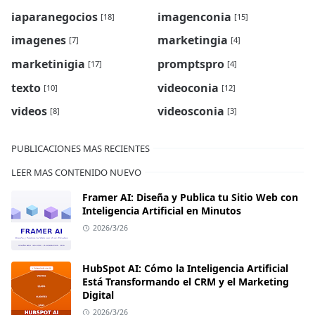
iaparanegocios
imagenconia
[18]
[15]
imagenes
marketingia
[7]
[4]
marketinigia
promptspro
[17]
[4]
texto
videoconia
[10]
[12]
videos
videosconia
[8]
[3]
PUBLICACIONES MAS RECIENTES
LEER MAS CONTENIDO NUEVO
Framer AI: Diseña y Publica tu Sitio Web con
Inteligencia Artificial en Minutos
2026/3/26
HubSpot AI: Cómo la Inteligencia Artificial
Está Transformando el CRM y el Marketing
Digital
2026/3/26