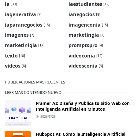
ia
iaestudiantes
[30]
[12]
iagenerativa
ianegocios
[7]
[8]
iaparanegocios
imagenconia
[18]
[15]
imagenes
marketingia
[7]
[4]
marketinigia
promptspro
[17]
[4]
texto
videoconia
[10]
[12]
videos
videosconia
[8]
[3]
PUBLICACIONES MAS RECIENTES
LEER MAS CONTENIDO NUEVO
Framer AI: Diseña y Publica tu Sitio Web con
Inteligencia Artificial en Minutos
2026/3/26
HubSpot AI: Cómo la Inteligencia Artificial