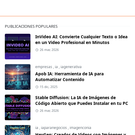
PUBLICACIONES POPULARES
InVideo AI: Convierte Cualquier Texto o Idea
en un Video Profesional en Minutos
26 mar, 2026
empresas
,
ia
,
iagenerativa
Apob IA: Herramienta de IA para
Automatizar Contenido
15 dic, 2025
Stable Diffusion: La IA de Imágenes de
Código Abierto que Puedes Instalar en tu PC
26 mar, 2026
ia
,
iaparanegocios
,
imagenconia
HeyGen: Creador de Videos con Imágenes y