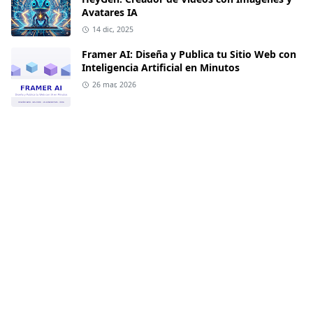
Avatares IA
14 dic, 2025
Framer AI: Diseña y Publica tu Sitio Web con
Inteligencia Artificial en Minutos
26 mar, 2026
CATEGORIAS MAS VISITADAS
automatizacion
empresas
[2]
[8]
ia
iaestudiantes
[30]
[12]
iagenerativa
ianegocios
[7]
[8]
iaparanegocios
imagenconia
[18]
[15]
imagenes
marketingia
[7]
[4]
marketinigia
promptspro
[17]
[4]
texto
videoconia
[10]
[12]