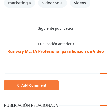
marketingia
videoconia
videos
Siguiente publicación
Publicación anterior
Runway ML: IA Profesional para Edición de Video
Add Comment
PUBLICACIÓN RELACIONADA