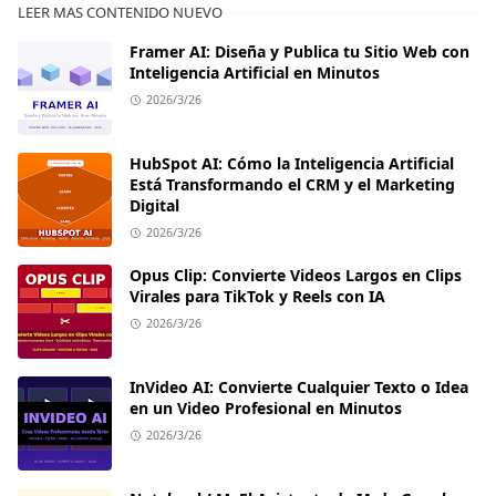
LEER MAS CONTENIDO NUEVO
Framer AI: Diseña y Publica tu Sitio Web con
Inteligencia Artificial en Minutos
2026/3/26
HubSpot AI: Cómo la Inteligencia Artificial
Está Transformando el CRM y el Marketing
Digital
2026/3/26
Opus Clip: Convierte Videos Largos en Clips
Virales para TikTok y Reels con IA
2026/3/26
InVideo AI: Convierte Cualquier Texto o Idea
en un Video Profesional en Minutos
2026/3/26