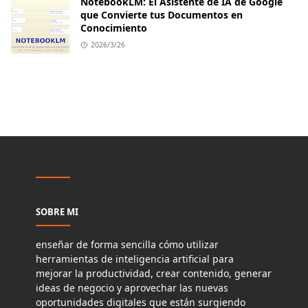
NotebookLM: El Asistente de IA de Google
que Convierte tus Documentos en
Conocimiento
2026/3/26
SOBRE MI
enseñar de forma sencilla cómo utilizar
herramientas de inteligencia artificial para
mejorar la productividad, crear contenido, generar
ideas de negocio y aprovechar las nuevas
oportunidades digitales que están surgiendo