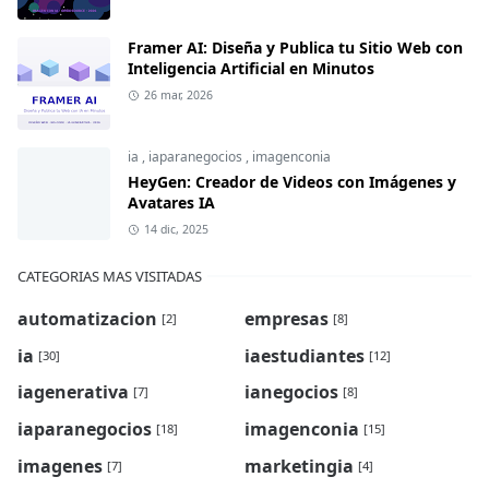
Framer AI: Diseña y Publica tu Sitio Web con
Inteligencia Artificial en Minutos
26 mar, 2026
ia
,
iaparanegocios
,
imagenconia
HeyGen: Creador de Videos con Imágenes y
Avatares IA
14 dic, 2025
CATEGORIAS MAS VISITADAS
automatizacion
empresas
[2]
[8]
ia
iaestudiantes
[30]
[12]
iagenerativa
ianegocios
[7]
[8]
iaparanegocios
imagenconia
[18]
[15]
imagenes
marketingia
[7]
[4]