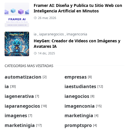
Framer AI: Diseña y Publica tu Sitio Web con
Inteligencia Artificial en Minutos
26 mar, 2026
ia
,
iaparanegocios
,
imagenconia
HeyGen: Creador de Videos con Imágenes y
Avatares IA
14 dic, 2025
CATEGORIAS MAS VISITADAS
automatizacion
empresas
[2]
[8]
ia
iaestudiantes
[30]
[12]
iagenerativa
ianegocios
[7]
[8]
iaparanegocios
imagenconia
[18]
[15]
imagenes
marketingia
[7]
[4]
marketinigia
promptspro
[17]
[4]