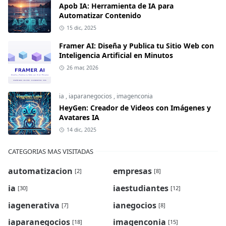
Apob IA: Herramienta de IA para
Automatizar Contenido
15 dic, 2025
Framer AI: Diseña y Publica tu Sitio Web con
Inteligencia Artificial en Minutos
26 mar, 2026
ia
,
iaparanegocios
,
imagenconia
HeyGen: Creador de Videos con Imágenes y
Avatares IA
14 dic, 2025
CATEGORIAS MAS VISITADAS
automatizacion
empresas
[2]
[8]
ia
iaestudiantes
[30]
[12]
iagenerativa
ianegocios
[7]
[8]
iaparanegocios
imagenconia
[18]
[15]