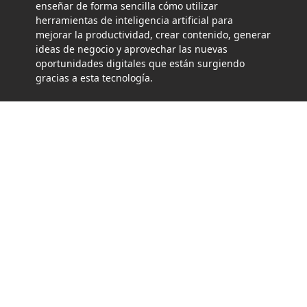
enseñar de forma sencilla cómo utilizar
herramientas de inteligencia artificial para
mejorar la productividad, crear contenido, generar
ideas de negocio y aprovechar las nuevas
oportunidades digitales que están surgiendo
gracias a esta tecnología.
MÁS INFORMACIÓN
Politicas de Cookies
Politicas de privacidad
Términos y Condiciones de Uso
Aviso Legal
Site Maps
Contactos
REDES SOCIALES