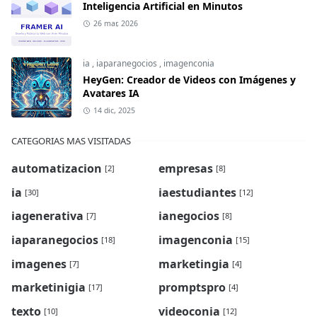
Inteligencia Artificial en Minutos
26 mar, 2026
ia
,
iaparanegocios
,
imagenconia
HeyGen: Creador de Videos con Imágenes y
Avatares IA
14 dic, 2025
CATEGORIAS MAS VISITADAS
automatizacion
empresas
[2]
[8]
ia
iaestudiantes
[30]
[12]
iagenerativa
ianegocios
[7]
[8]
iaparanegocios
imagenconia
[18]
[15]
imagenes
marketingia
[7]
[4]
marketinigia
promptspro
[17]
[4]
texto
videoconia
[10]
[12]